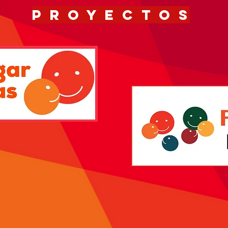
P R O Y E C T O S