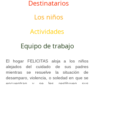
Destinatarios
Los niños
Actividades
Equipo de trabajo
El hogar FELICITAS aloja a los niños
alejados del cuidado de sus padres
mientras se resuelve la situación de
desamparo, violencia, o soledad en que se
encuentran y se les restituyen sus
derechos.
Les brinda un ambiente amigable y familiar,
impregnado de valores cristianos, libre de
los efectos negativos de la
institucionalización, en el que se toma en
cuenta a cada niño en su subjetividad y se
acompaña su desarrollo evolutivo.